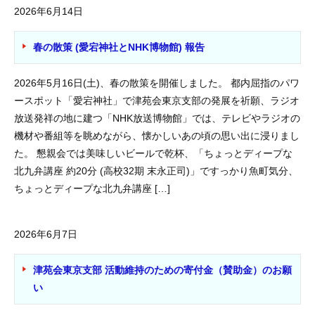
2026年6月14日
春の散策 (愛宕神社とNHK博物館) 報告
2026年5月16日(土)、春の散策を開催しました。 都内屈指のパワ
ースポット「愛宕神社」で津苑会東京支部の発展を祈願、ラジオ
放送発祥の地に建つ「NHK放送博物館」では、テレビやラジオの
機材や番組等を眺めながら、懐かしいあの頃の思い出に浸りまし
た。 懇親会では美味しいビールで乾杯、「ちょっとディープな
北九弁講座 約20分 (高校32期 末永正司)」ですっかり魚町気分、
ちょっとディープな北九弁講座 […]
2026年6月7日
津苑会東京支部 活動維持のための寄付金（賛助金）のお願
い