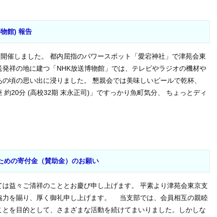
物館) 報告
散策を開催しました。 都内屈指のパワースポット「愛宕神社」で津苑会東
送発祥の地に建つ「NHK放送博物館」では、テレビやラジオの機材や
あの頃の思い出に浸りました。 懇親会では美味しいビールで乾杯、
約20分 (高校32期 末永正司)」ですっかり魚町気分、 ちょっとディ
ための寄付金（賛助金）のお願い
は益々ご清祥のこととお慶び申し上げます。 平素より津苑会東京支
協力を賜り、厚く御礼申し上げます。 当支部では、会員相互の親睦
ことを目的として、さまざまな活動を続けてまいりました。しかしな