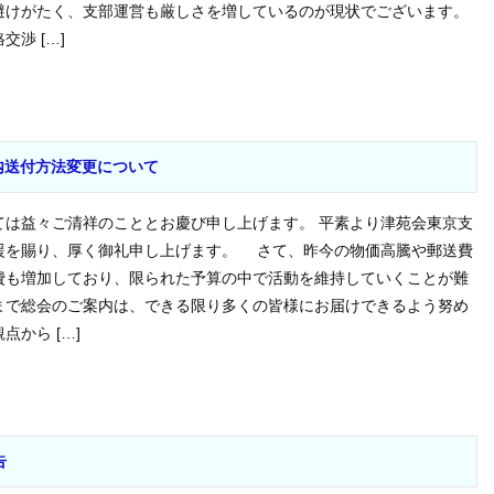
避けがたく、支部運営も厳しさを増しているのが現状でございます。
渉 […]
内送付方法変更について
は益々ご清祥のこととお慶び申し上げます。 平素より津苑会東京支
援を賜り、厚く御礼申し上げます。 さて、昨今の物価高騰や郵送費
費も増加しており、限られた予算の中で活動を維持していくことが難
まで総会のご案内は、できる限り多くの皆様にお届けできるよう努め
から […]
告