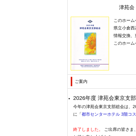
津苑会
このホーム
県立小倉西
情報交換、
このホーム
ご案内
2026年度 津苑会東京支
今年の津苑会東京支部総会は、2026
に「
都市センターホテル 3階コ
終了しました。
ご出席の皆さま