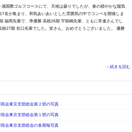
県の霞ヶ浦国際ゴルフコースにて、天候は曇りでしたが、春の穏やかな陽気
期 17名が集まり、和気あいあいとした雰囲気の中でコンペを開催しま
期 福岡先輩で、準優勝 高校26期 宇留嶋先輩、ともに常連さんでし
高校27期 谷口先輩でした。皆さん、おめでとうございました。 優勝
› 続きを読む
・津苑会東京支部総会第２部の写真
・津苑会東京支部総会第１部の写真
・津苑会東京支部総会の各期毎写真