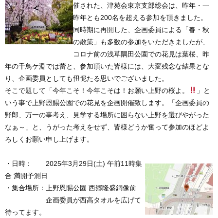
催された、津苑会東京支部総会は、昨年・一
昨年とも200名を超える参加を頂きました。
同時期に再開した、企画委員による「春・秋
の散策」も多数の参加をいただきましたが、
コロナ前の浅草隅田公園での花見は葉桜、昨
年の千鳥ケ淵では蕾と、参加頂いた皆様には、大変残念な結果とな
り、企画委員としても忸怩たる思いでございました。
そこで題して「今年こそ！今年こそは！お願い上野の桜よ。
」と
いう事で上野恩賜公園での花見を企画開催致します。「企画委員の
野郎、万一の事考え、見学する場所に困らない上野を選びやがった
なぁ～」と、うがった考えをせず、皆様どうか奮って参加のほどよ
ろしくお願い申し上げます。
・日時： 2025年3月29日(土) 午前11時集
合 満開予測日
・集合場所：上野恩賜公園 西郷隆盛銅像前
企画委員が西高タオルを広げて
待ってます。