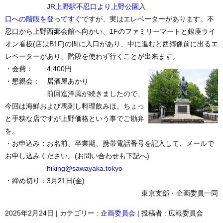
JR上野駅不忍口より上野公園入
口への階段を登ってすぐ
ですが、実はエレベーターがあります。不
忍口から上野西郷会館へ向かい、1Fのファミリーマートと銀座ライ
オン看板(店はB1F)の間に入口があり、中に進むと西郷像前に出るエ
レベーターがあり、階段を使わず行くことが出来ます。
・会費： 4,400円
・懇親会： 居酒屋あかり
前回迄洋風が続きましたので、
今回は海鮮および馬刺し料理飲みほ。ちょっ
と手狭な店ですが上野価格という事でご勘弁
を。
・お申込み：お名前、卒業期、携帯電話番号を記入して、メールで
お申し込みください。(お問い合わせも下記へ)
hiking@sawayaka.tokyo
・締め切り：3月21日(金)
東京支部・企画委員一同
2025年2月24日
|
カテゴリー :
企画委員会
|
投稿者 : 広報委員会