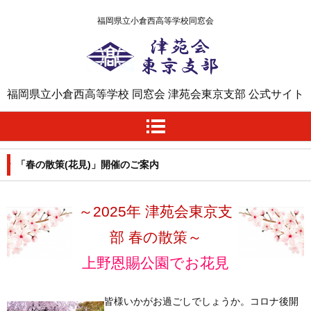
福岡県立小倉西高等学校同窓会
津苑会東京支部
福岡県立小倉西高等学校 同窓会 津苑会東京支部 公式サイト
「春の散策(花見)」開催のご案内
～2025年 津苑会東京支
部 春の散策～
上野恩賜公園でお花見
皆様いかがお過ごしでしょうか。コロナ後開